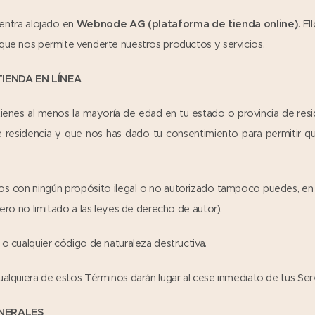
uentra alojado en
Webnode AG (plataforma de tienda online)
. E
 que nos permite venderte nuestros productos y servicios.
TIENDA EN LÍNEA
ue tienes al menos la mayoría de edad en tu estado o provincia de res
 residencia y que nos has dado tu consentimiento para permitir q
 con ningún propósito ilegal o no autorizado tampoco puedes, en el 
pero no limitado a las leyes de derecho de autor).
 o cualquier código de naturaleza destructiva.
ualquiera de estos Términos darán lugar al cese inmediato de tus Serv
ENERALES