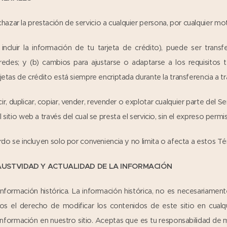
azar la prestación de servicio a cualquier persona, por cualquier m
ncluir la información de tu tarjeta de crédito), puede ser transfer
 redes; y (b) cambios para ajustarse o adaptarse a los requisito
jetas de crédito está siempre encriptada durante la transferencia a tr
 duplicar, copiar, vender, revender o explotar cualquier parte del Ser
 sitio web a través del cual se presta el servicio, sin el expreso perm
erdo se incluyen solo por conveniencia y no limita o afecta a estos T
HAUSTVIDAD Y ACTUALIDAD DE LA INFORMACIÓN
información histórica. La información histórica, no es necesariamen
mos el derecho de modificar los contenidos de este sitio en cu
r información en nuestro sitio. Aceptas que es tu responsabilidad de