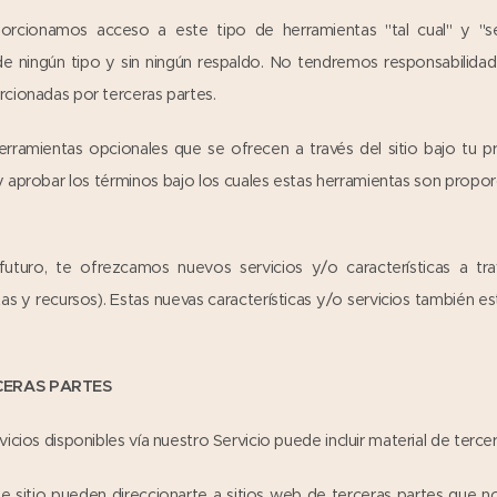
cionamos acceso a este tipo de herramientas "tal cual" y "según
e ningún tipo y sin ningún respaldo. No tendremos responsabilidad
cionadas por terceras partes.
erramientas opcionales que se ofrecen a través del sitio bajo tu p
 y aprobar los términos bajo los cuales estas herramientas son propo
uturo, te ofrezcamos nuevos servicios y/o características a tra
s y recursos). Estas nuevas características y/o servicios también e
RCERAS PARTES
icios disponibles vía nuestro Servicio puede incluir material de tercer
e sitio pueden direccionarte a sitios web de terceras partes que n